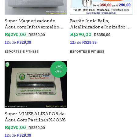
Super Magnetizador de
Bastão Ionic Balls,
Água com Infravermelho
Alcalinizador e Ionizador de
Longo, Elimina Metais
Água
R$290,00
R$290,00
R$350,00
R$350,00
Pesados
12
x de
R$29,39
12
x de
R$29,39
ESPORTES E FITNESS
ESPORTES E FITNESS
17
%
OFF
Super MINERALIZADOR de
Água Com Pastilhas X-IONS
R$290,00
R$350,00
12
x de
R$29,39