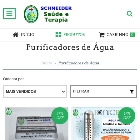
INÍCIO
PRODUTOS
CARRINHO
0
Purificadores de Água
Início
-
Purificadores de Água
Ordenar por
FILTRAR
17
%
17
%
OFF
OFF